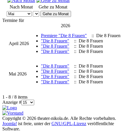
Nach Monat
Gehe zu Monat
Gehe zu Monat
Termine für
2026
Premiere "Die 8 Frauen"
:: Die 8 Frauen
"Die 8 Frauen"
:: Die 8 Frauen
April 2026
"Die 8 Frauen"
:: Die 8 Frauen
"Die 8 Frauen"
:: Die 8 Frauen
"Die 8 Frauen"
:: Die 8 Frauen
"Die 8 Frauen"
:: Die 8 Frauen
Mai 2026
"Die 8 Frauen"
:: Die 8 Frauen
"Die 8 Frauen"
:: Die 8 Frauen
Limite der Paginierungsliste
1 - 8 / 8 items
Anzeige #
Copyright © 2026 theater-nikola.de. Alle Rechte vorbehalten.
Joomla!
ist freie, unter der
GNU/GPL-Lizenz
veröffentlichte
Software.