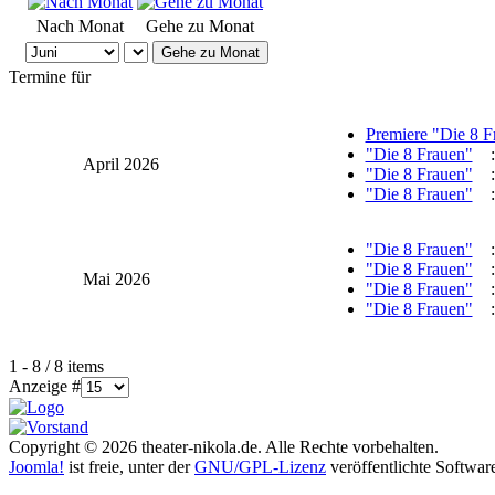
Nach Monat
Gehe zu Monat
Gehe zu Monat
Termine für
Premiere "Die 8 F
"Die 8 Frauen"
:
April 2026
"Die 8 Frauen"
:
"Die 8 Frauen"
:
"Die 8 Frauen"
:
"Die 8 Frauen"
:
Mai 2026
"Die 8 Frauen"
:
"Die 8 Frauen"
:
Limite der Paginierungsliste
1 - 8 / 8 items
Anzeige #
Copyright © 2026 theater-nikola.de. Alle Rechte vorbehalten.
Joomla!
ist freie, unter der
GNU/GPL-Lizenz
veröffentlichte Softwar