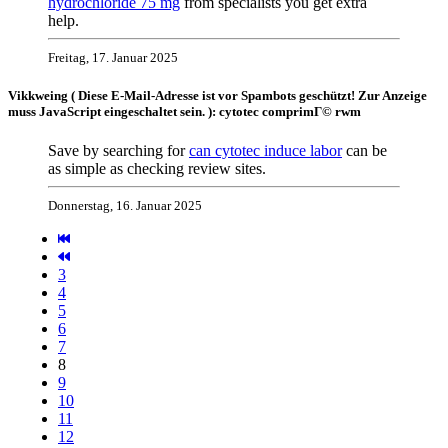
hydrochloride 75 mg
from specialists you get extra
help.
Freitag, 17. Januar 2025
Vikkweing (
Diese E-Mail-Adresse ist vor Spambots geschützt! Zur Anzeige
muss JavaScript eingeschaltet sein.
): cytotec comprimГ© rwm
Save by searching for
can cytotec induce labor
can be
as simple as checking review sites.
Donnerstag, 16. Januar 2025
3
4
5
6
7
8
9
10
11
12