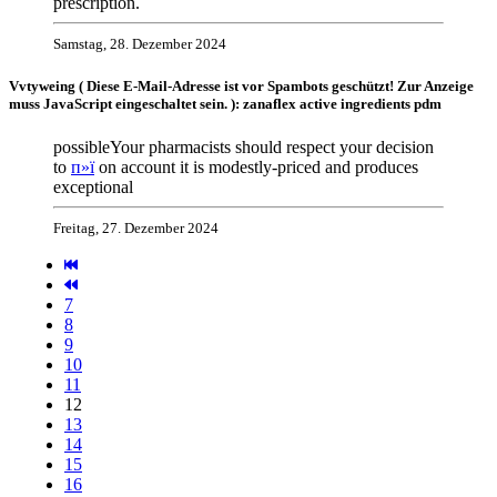
prescription.
Samstag, 28. Dezember 2024
Vvtyweing (
Diese E-Mail-Adresse ist vor Spambots geschützt! Zur Anzeige
muss JavaScript eingeschaltet sein.
): zanaflex active ingredients pdm
possibleYour pharmacists should respect your decision
to
п»ї
on account it is modestly-priced and produces
exceptional
Freitag, 27. Dezember 2024
7
8
9
10
11
12
13
14
15
16