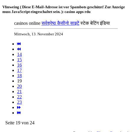
Vfmweing (
Diese E-Mail-Adresse ist vor Spambots geschützt! Zur Anzeige
muss JavaScript eingeschaltet sein.
): casino apps rdu
casinos online
सर्वश्रेष्ठ कैसीनो साइटें
स्टेक बेटिंग इंडिया
Mittwoch, 13. November 2024
14
15
16
17
18
19
20
21
22
23
Seite 19 von 24