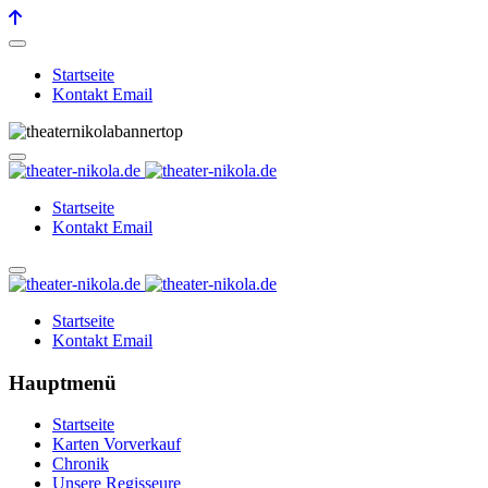
Startseite
Kontakt Email
Startseite
Kontakt Email
Startseite
Kontakt Email
Hauptmenü
Startseite
Karten Vorverkauf
Chronik
Unsere Regisseure