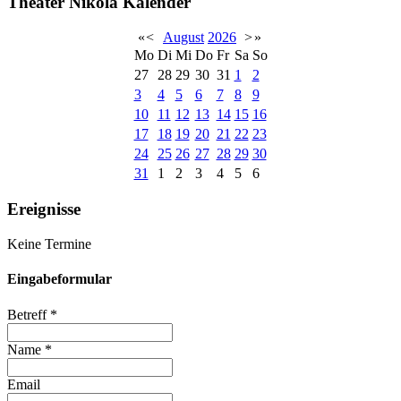
Theater Nikola Kalender
«
<
August
2026
>
»
Mo
Di
Mi
Do
Fr
Sa
So
27
28
29
30
31
1
2
3
4
5
6
7
8
9
10
11
12
13
14
15
16
17
18
19
20
21
22
23
24
25
26
27
28
29
30
31
1
2
3
4
5
6
Ereignisse
Keine Termine
Eingabeformular
Betreff
*
Name
*
Email