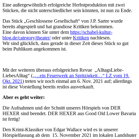
Eine außergewöhnlich erfolgreiche Herbstproduktion mit zwei
Stücken, die nicht unterschiedlicher sein könnten, ist nun zu Ende.
Das Stück „Geschlossene Gesellschaft“ von J.P. Sartre wurde
bereits abgespielt und hat grandiose Kritiken bekommen.
Eine davon können Sie unter dem
https://schabel-kultur-
blog.de/category/theater/
oder unter
Kritiken
nachlesen.
Wir sind glücklich, dass gerade in dieser Zeit dieses Stück so gut
beim Publikum angekommen ist.
Mit der weiteren überaus erfolgreichen Revue „AlltagsLiebe-
LiebesAlltag“ (
„…ein Feuerwerk an Spritzigkeit…“ LZ vom 19.
Okt. 2021
) treten wir noch einmal am 6. Nov. 2021 auf; allerdings
ist diese Vorstellung bereits restlos ausverkauft.
Aber es geht weiter:
Die Aufnahmen und der Schnitt unseres Hörspiels von DER
HEXER sind beendet. DER HEXER aus Good Old Lower Bavaria
ist fertig!
Den Krimi-Klassiker von Edgar Wallace wird es in unserer
Hörspielfassung ab dem 15. November 2021 im lokalen Landshuter