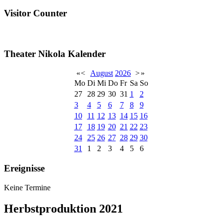
Visitor Counter
Theater Nikola Kalender
«
<
August
2026
>
»
Mo
Di
Mi
Do
Fr
Sa
So
27
28
29
30
31
1
2
3
4
5
6
7
8
9
10
11
12
13
14
15
16
17
18
19
20
21
22
23
24
25
26
27
28
29
30
31
1
2
3
4
5
6
Ereignisse
Keine Termine
Herbstproduktion 2021