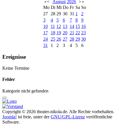
«
<
August
2026
>
»
Mo
Di
Mi
Do
Fr
Sa
So
27
28
29
30
31
1
2
3
4
5
6
7
8
9
10
11
12
13
14
15
16
17
18
19
20
21
22
23
24
25
26
27
28
29
30
31
1
2
3
4
5
6
Ereignisse
Keine Termine
Fehler
Kategorie nicht gefunden
Copyright © 2026 theater-nikola.de. Alle Rechte vorbehalten.
Joomla!
ist freie, unter der
GNU/GPL-Lizenz
veröffentlichte
Software.