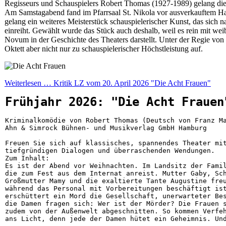
Regisseurs und Schauspielers Robert Thomas (1927-1989) gelang die
Am Samstagabend fand im Pfarrsaal St. Nikola vor ausverkauftem Ha
gelang ein weiteres Meisterstück schauspielerischer Kunst, das sich na
einreiht. Gewählt wurde das Stück auch deshalb, weil es rein mit weib
Novum in der Geschichte des Theaters darstellt. Unter der Regie von
Oktett aber nicht nur zu schauspielerischer Höchstleistung auf.
Weiterlesen … Kritik LZ vom 20. April 2026 "Die Acht Frauen"
Frühjahr 2026: "Die Acht Frauen
Kriminalkomödie von Robert Thomas (Deutsch von Franz Ma
Ahn & Simrock Bühnen- und Musikverlag GmbH Hamburg
Freuen Sie sich auf klassisches, spannendes Theater mi
tiefgründigen Dialogen und überraschenden Wendungen.
Zum Inhalt: 
Es ist der Abend vor Weihnachten. Im Landsitz der Fami
die zum Fest aus dem Internat anreist. Mutter Gaby, Sc
Großmutter Mamy und die exaltierte Tante Augustine fre
während das Personal mit Vorbereitungen beschäftigt is
erschüttert ein Mord die Gesellschaft, unerwarteter Be
die Damen fragen sich: Wer ist der Mörder? Die Frauen 
zudem von der Außenwelt abgeschnitten. So kommen Verfe
ans Licht, denn jede der Damen hütet ein Geheimnis. Un