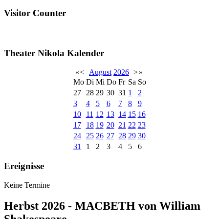
Visitor Counter
Theater Nikola Kalender
«
<
August
2026
>
»
Mo
Di
Mi
Do
Fr
Sa
So
27
28
29
30
31
1
2
3
4
5
6
7
8
9
10
11
12
13
14
15
16
17
18
19
20
21
22
23
24
25
26
27
28
29
30
31
1
2
3
4
5
6
Ereignisse
Keine Termine
Herbst 2026 - MACBETH von William