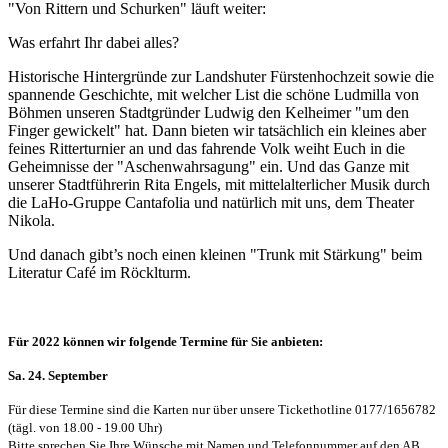
"Von Rittern und Schurken" läuft weiter:
Was erfahrt Ihr dabei alles?
Historische Hintergründe zur Landshuter Fürstenhochzeit sowie die
spannende Geschichte, mit welcher List die schöne Ludmilla von
Böhmen unseren Stadtgründer Ludwig den Kelheimer "um den
Finger gewickelt" hat. Dann bieten wir tatsächlich ein kleines aber
feines Ritterturnier an und das fahrende Volk weiht Euch in die
Geheimnisse der "Aschenwahrsagung" ein. Und das Ganze mit
unserer Stadtführerin Rita Engels, mit mittelalterlicher Musik durch
die LaHo-Gruppe Cantafolia und natürlich mit uns, dem Theater
Nikola.
Und danach gibt’s noch einen kleinen "Trunk mit Stärkung" beim
Literatur Café im Röcklturm.
Für 2022 können wir folgende Termine für Sie anbieten:
Sa. 24. September
Für diese Termine sind die Karten nur über unsere Tickethotline 0177/1656782
(tägl. von 18.00 - 19.00 Uhr)
Bitte sprechen Sie Ihre Wünsche mit Namen und Telefonnummer auf den AB.