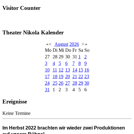
Visitor Counter
Theater Nikola Kalender
«
<
August
2026
>
»
Mo
Di
Mi
Do
Fr
Sa
So
27
28
29
30
31
1
2
3
4
5
6
7
8
9
10
11
12
13
14
15
16
17
18
19
20
21
22
23
24
25
26
27
28
29
30
31
1
2
3
4
5
6
Ereignisse
Keine Termine
Im
Herbst 2022
brachten wir wieder
zwei Produktionen