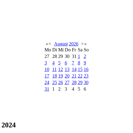
«
<
August
2026
>
»
Mo
Di
Mi
Do
Fr
Sa
So
27
28
29
30
31
1
2
3
4
5
6
7
8
9
10
11
12
13
14
15
16
17
18
19
20
21
22
23
24
25
26
27
28
29
30
31
1
2
3
4
5
6
 2024