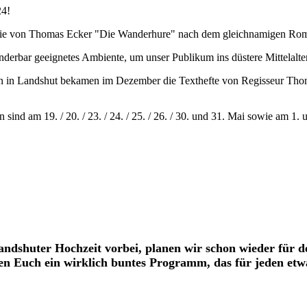
24!
Regie von Thomas Ecker "Die Wanderhure" nach dem gleichnamigen Rom
nderbar geeignetes Ambiente, um unser Publikum ins düstere Mittelalter
 in Landshut bekamen im Dezember die Texthefte von Regisseur Thoma
nd am 19. / 20. / 23. / 24. / 25. / 26. / 30. und 31. Mai sowie am 1. 
andshuter Hochzeit vorbei, planen wir schon wieder für d
en Euch ein wirklich buntes Programm, das für jeden etwa