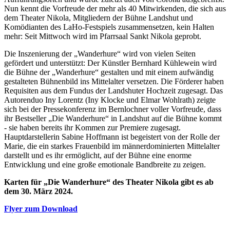
Nun kennt die Vorfreude der mehr als 40 Mitwirkenden, die sich aus
dem Theater Nikola, Mitgliedern der Bühne Landshut und
Komödianten des LaHo-Festspiels zusammensetzen, kein Halten
mehr: Seit Mittwoch wird im Pfarrsaal Sankt Nikola geprobt.
Die Inszenierung der „Wanderhure“ wird von vielen Seiten
gefördert und unterstützt: Der Künstler Bernhard Kühlewein wird
die Bühne der „Wanderhure“ gestalten und mit einem aufwändig
gestalteten Bühnenbild ins Mittelalter versetzen. Die Förderer haben
Requisiten aus dem Fundus der Landshuter Hochzeit zugesagt. Das
Autorenduo Iny Lorentz (Iny Klocke und Elmar Wohlrath) zeigte
sich bei der Pressekonferenz im Bernlochner voller Vorfreude, dass
ihr Bestseller „Die Wanderhure“ in Landshut auf die Bühne kommt
- sie haben bereits ihr Kommen zur Premiere zugesagt.
Hauptdarstellerin Sabine Hoffmann ist begeistert von der Rolle der
Marie, die ein starkes Frauenbild im männerdominierten Mittelalter
darstellt und es ihr ermöglicht, auf der Bühne eine enorme
Entwicklung und eine große emotionale Bandbreite zu zeigen.
Karten für „Die Wanderhure“ des Theater Nikola gibt es ab
dem 30. März 2024.
Flyer zum Download