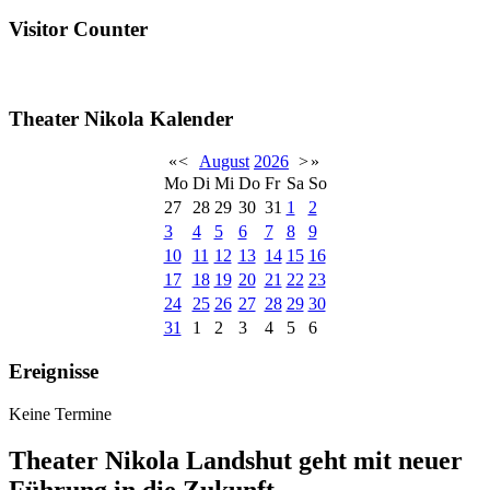
Visitor Counter
Theater Nikola Kalender
«
<
August
2026
>
»
Mo
Di
Mi
Do
Fr
Sa
So
27
28
29
30
31
1
2
3
4
5
6
7
8
9
10
11
12
13
14
15
16
17
18
19
20
21
22
23
24
25
26
27
28
29
30
31
1
2
3
4
5
6
Ereignisse
Keine Termine
Theater Nikola Landshut geht mit neuer