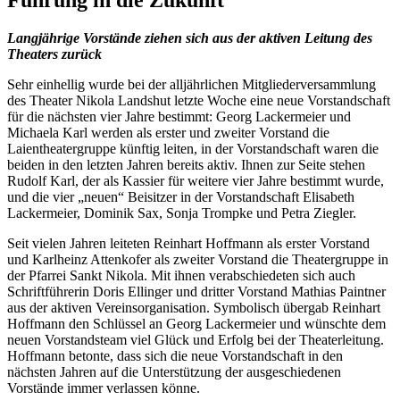
Führung in die Zukunft
Langjährige Vorstände ziehen sich aus der aktiven Leitung des
Theaters zurück
Sehr einhellig wurde bei der alljährlichen Mitgliederversammlung
des Theater Nikola Landshut letzte Woche eine neue Vorstandschaft
für die nächsten vier Jahre bestimmt: Georg Lackermeier und
Michaela Karl werden als erster und zweiter Vorstand die
Laientheatergruppe künftig leiten, in der Vorstandschaft waren die
beiden in den letzten Jahren bereits aktiv. Ihnen zur Seite stehen
Rudolf Karl, der als Kassier für weitere vier Jahre bestimmt wurde,
und die vier „neuen“ Beisitzer in der Vorstandschaft Elisabeth
Lackermeier, Dominik Sax, Sonja Trompke und Petra Ziegler.
Seit vielen Jahren leiteten Reinhart Hoffmann als erster Vorstand
und Karlheinz Attenkofer als zweiter Vorstand die Theatergruppe in
der Pfarrei Sankt Nikola. Mit ihnen verabschiedeten sich auch
Schriftführerin Doris Ellinger und dritter Vorstand Mathias Paintner
aus der aktiven Vereinsorganisation. Symbolisch übergab Reinhart
Hoffmann den Schlüssel an Georg Lackermeier und wünschte dem
neuen Vorstandsteam viel Glück und Erfolg bei der Theaterleitung.
Hoffmann betonte, dass sich die neue Vorstandschaft in den
nächsten Jahren auf die Unterstützung der ausgeschiedenen
Vorstände immer verlassen könne.