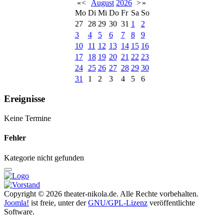
«
<
August
2026
>
»
Mo
Di
Mi
Do
Fr
Sa
So
27
28
29
30
31
1
2
3
4
5
6
7
8
9
10
11
12
13
14
15
16
17
18
19
20
21
22
23
24
25
26
27
28
29
30
31
1
2
3
4
5
6
Ereignisse
Keine Termine
Fehler
Kategorie nicht gefunden
Copyright © 2026 theater-nikola.de. Alle Rechte vorbehalten.
Joomla!
ist freie, unter der
GNU/GPL-Lizenz
veröffentlichte
Software.