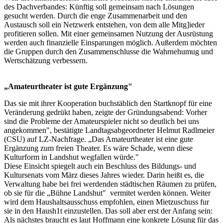
des Dachverbandes: Künftig soll gemeinsam nach Lösungen
gesucht werden. Durch die enge Zusammenarbeit und den
Austausch soll ein Netzwerk entstehen, von dem alle Mitg]ieder
profitieren sollen. Mit einer gemeinsamen Nutzung der Ausrüstung
werden auch finanzielle Einsparungen möglich. Außerdem möchten
die Gruppen durch den Zusammenschlusse die Wahrnehumug und
Wertschätzung verbessern.
„Amateurtheater ist gute Ergänzung"
Das sie mit ihrer Kooperation buchstäblich den Startknopf für eine
Veränderung gedrükt haben, zeigte der Gründungsabend: Vorher
sind die Probleme der Amateurspieler nicht so deutlich bei uns
angekommen", bestätigte Landtagsabgeordneter Helmut Radlmeier
(CSU) auf LZ-Nachfrage. „Das Amateurtheater ist eine gute
Ergänzung zum freien Theater. Es wäre Schade, wenn diese
Kulturform in Landshut wegfallen würde."
Diese Einsicht spiegelt auch ein Beschluss des Bildungs- und
Kultursenats vom März dieses Jahres wieder. Darin heißt es, die
Verwaltung habe bei frei werdenden städtischen Räumen zu prüfen,
ob sie für die „Bühne Landshut" vermitet werden können. Weiter
wird dem Haushaltsausschuss empfohlen, einen Mietzuschuss fur
sie in den Haush1t einzustellen. Das soll aber erst der Anfang sein:
Als nächstes braucht es laut Hoffmann eine konkrete Lösung für das