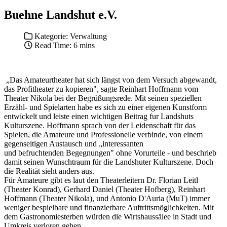
Buehne Landshut e.V.
Kategorie:
Verwaltung
Read Time: 6 mins
„Das Amateurtheater hat sich längst von dem Versuch abgewandt,
das Profitheater zu kopieren", sagte Reinhart Hoffrnann vom
Theater Nikola bei der Begrüßungsrede. Mit seinen speziellen
Erzähl- und Spielarten habe es sich zu einer eigenen Kunstform
entwickelt und leiste einen wichtigen Beitrag fur Landshuts
Kulturszene. Hoffmann sprach von der Leidenschaft für das
Spielen, die Amateure und Professionelle verbinde, von einem
gegenseitigen Austausch und „interessanten
und befruchtenden Begegnungen" ohne Vorurteile - und beschrieb
damit seinen Wunschtraum für die Landshuter Kulturszene. Doch
die Realität sieht anders aus.
Für Amateure gibt es laut den Theaterleitern Dr. Florian Leitl
(Theater Konrad), Gerhard Daniel (Theater Hofberg), Reinhart
Hoffmann (Theater Nikola), und Antonio D'Auria (MuT) immer
weniger bespielbare und finanzierbare Auftrittsmöglichkeiten. Mit
dem Gastronomiesterben würden die Wirtshaussälee in Stadt und
Umkreis verloren gehen.