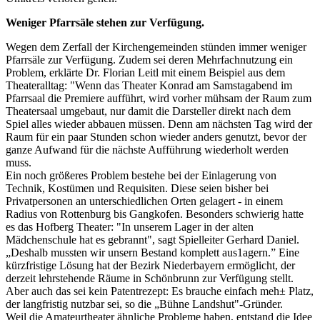
Weniger Pfarrsäle stehen zur Verfügung.
Wegen dem Zerfall der Kirchengemeinden stünden immer weniger
Pfarrsäle zur Verfügung. Zudem sei deren Mehrfachnutzung ein
Problem, erklärte Dr. Florian Leitl mit einem Beispiel aus dem
Theateralltag: "Wenn das Theater Konrad am Samstagabend im
Pfarrsaal die Premiere aufführt, wird vorher mühsam der Raum zum
Theatersaal umgebaut, nur damit die Darsteller direkt nach dem
Spiel alles wieder abbauen müssen. Denn am nächsten Tag wird der
Raum für ein paar Stunden schon wieder anders genutzt, bevor der
ganze Aufwand für die nächste Aufführung wiederholt werden
muss.
Ein noch größeres Problem bestehe bei der Einlagerung von
Technik, Kostümen und Requisiten. Diese seien bisher bei
Privatpersonen an unterschiedlichen Orten gelagert - in einem
Radius von Rottenburg bis Gangkofen. Besonders schwierig hatte
es das Hofberg Theater: "In unserem Lager in der alten
Mädchenschule hat es gebrannt", sagt Spielleiter Gerhard Daniel.
„Deshalb mussten wir unsern Bestand komplett aus1agern.” Eine
kürzfristige Lösung hat der Bezirk Niederbayern ermöglicht, der
derzeit lehrstehende Räume in Schönbrunn zur Verfügung stellt.
Aber auch das sei kein Patentrezept: Es brauche einfach meh± Platz,
der langfristig nutzbar sei, so die „Bühne Landshut"-Gründer.
Weil die Amateurtheater ähnliche Probleme haben, entstand die Idee