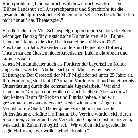
Raumproblem. „Und natürlich wollen wir noch wachsen. Dir
'Bühne Landshut' soll Ansprechpartner und Sprachrohr für die
gesamte nichtprofessionelle Bühnenkultur sein. Das beschränkt sich
nicht nur auf das Theaterspiel."
Für die Leiter der Vier Schauspielgruppen steht fest, dass sie einen
wichtigen Beitrag für die städtische Kultur leisten. Als „Bühne
Landshut" kämen die vier Theatervereime auf bis zu 8000
Zuschauer im Jahr. Außerdem zähle zum Beipiel das Hofberg
Theater zu den ältesten niederbayerischen Laienpielgruppen und
könnte wegen
senem Mundarttheater auch als Förderer der bayerischen Kultur
angesehen werden. Ähnlich sieht der "MuT"-Verein seine
Leistungen: Der Grossteil der MuT Miglieder sei unter 25 Jahre alt.
Ihre Förderung steht laut D'Auria im Vordergrund und findet bereits
Unterstützung durch die kommunale Jugendarbeit. "Wir sind
Landshuter Gruppen und wollen es auch bleiben. Aber wenn wir
hier keinen Raum für Proben und Fundus haben, sind wir
gezwungen, uns woanders anzusiedel - in unseren Augen ein
Verlust für die Stadt." Dabei ginge es nicht um finanzielle
Unterstützung, erklärte Hoffmann. Die Vereine würden sich durch
Sponsoren, Gönner und den Verzicht auf Gagen selbst finanzieren,
was auch in Zukunft möglich sei. "Wir wollen nichts geschenkt",
sagte Hoffman, "wir wollen Möglichkeiten."