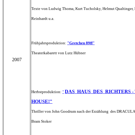
Texte von Ludwig Thoma, Kurt Tucholsky, Helmut Qualtinger,
Reinhardt u.a.
Frühjahrsproduktion:
"Gretchen 89ff"
Theaterkabarett von Lutz Hübner
2007
DAS HAUS DES RICHT
ERS -
Herbstproduktion:
"
HOUSE!"
Thriller von John Goodrum nach der Erzählung des DRACULA
Bram Stoker