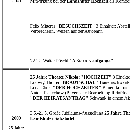
2001
Mitwirkung bei der
Landshuter Hochzeit
als Komöd
Felix Mitterer
"BESUCHSZEIT"
3 Einakter: Abstell
Verbrecherin, Weizen auf der Autobahn
22.12. Walter Pöschl
"A Stern is aufganga"
25 Jahre Theater Nikola: "HOCHZEIT"
3 Einakt
Ludwig Thoma
"BRAUTSCHAU"
Bauernschwank 
Lena Christ
"DER HOCHZEITER"
Bauernkomödie
Anton Tschechow (Bayerische Bearbeitung Reinfried 
"DER HEIRATSANTRAG"
Schwank in einem Ak
3.5.-21.5. Große Jubiläums-Ausstellung
25 Jahre The
2000
Landshuter Salzstadel
25 Jahre