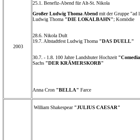
25.1. Benefiz-Abend für Alt-St. Nikola
Großer Ludwig Thoma Abend
mit der Gruppe "ad 
Ludwig Thoma
"DIE LOKALBAHN"
; Komödie
28.6. Nikola Dult
19.7. Altstadtfest Ludwig Thoma
"DAS DUELL"
2003
30.7. - 1.8. 100 Jahre Landshuter Hochzeit
"Comedia
Sachs
"DER KRÄMERSKORB"
Anna Cron
"BELLA"
Farce
William Shakespear
"JULIUS CAESAR"