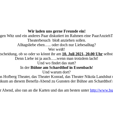
Wir laden uns gerne Freunde ein!
igen Witz und ein anderes Paar diskutiert im Rahmen eine PaarAnzieh
Theaterbesuch bloß anziehen sollen.
Alltagsliebe eben….. oder doch nur Liebesalltag?
Wer weiß!
scheidung, ob so oder so könnt ihr am
10. Juli 2021, 20.00 Uhr
selbst
Denn Liebe ist ja auch…..wenn man trotzdem lacht!
Und wo findet das statt?
In der
Bühne am Schardthof in Essenbach
!
Und warum dort?
as Hofberg Theater, das Theater Konrad, das Theater Nikola Landsh
kum an diesem Benefiz-Abend zu Gunsten der Bühne am Schardthof mi
r Abend, also ran an die Karten und das am besten unter
http://www.bu