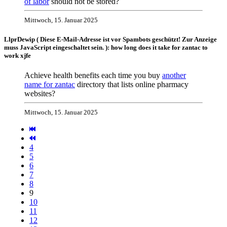
of labor
should not be stored?
Mittwoch, 15. Januar 2025
LlprDewip (
Diese E-Mail-Adresse ist vor Spambots geschützt! Zur Anzeige
muss JavaScript eingeschaltet sein.
): how long does it take for zantac to
work xjfe
Achieve health benefits each time you buy
another
name for zantac
directory that lists online pharmacy
websites?
Mittwoch, 15. Januar 2025
4
5
6
7
8
9
10
11
12